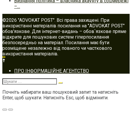
Визнання політика – власника акаунту в соцмережі
–…
©2026 "ADVOKAT POST". Всі права захищені. При
використанні матеріалів посилання на "ADVOKAT POST"
обов'язкове. Для інтернет-видань – обов`язкове пряме
відкрите для пошукових систем гіперпосилання
безпосередньо на матеріал. Посилання має бути
розміщене незалежно від повного чи часткового
використання матеріалів.
Footer
ПРО ІНФОРМАЦІЙНЕ АГЕНТСТВО
navigation
Шукати:
Почніть набирати ваш пошуковий запит та натисніть
Enter, щоб шукати. Натисніть Esc, щоб відмінити.
Меню