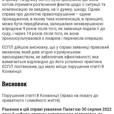
хотіла отримати роз’яснення фактів щодо її ситуації та
компенсацію за завдану, на її думку, шкоду. Однак
справа про деліктне правопорушення – єдине
провадження, в якому така компенсація, в принципі,
може бути передбачена, залишалася незавершеною
впродовж 9 років після того, як заявниця подала її до
суду, і через 14 років після того, як вона
проконсультувалася з лікарем і перенесла операцію.
ЄСПЛ дійшов висновку, що у справі заявниці правовий
механізм, який діяв згідно з румунським
законодавством, не забезпечив ефективності, яка
вимагається відповідно до його усталеної практики.
ЄСПЛ постановив, що мало місце порушення статті 8
Конвенції.
Висновок
Порушення статті 8 Конвенції (право на повагу до
приватного і сімейного життя).
Рішення в цій справі ухвалене Палатою 30 серпня 2022