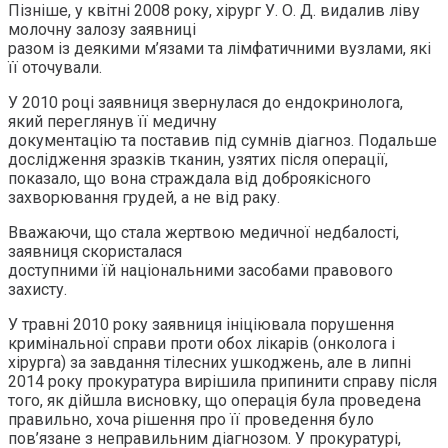
Пізніше, у квітні 2008 року, хірург У. О. Д. видалив ліву
молочну залозу заявниці
разом із деякими м’язами та лімфатичними вузлами, які
її оточували.
У 2010 році заявниця звернулася до ендокринолога,
який переглянув її медичну
документацію та поставив під сумнів діагноз. Подальше
дослідження зразків тканин, узятих після операції,
показало, що вона страждала від доброякісного
захворювання грудей, а не від раку.
Вважаючи, що стала жертвою медичної недбалості,
заявниця скористалася
доступними їй національними засобами правового
захисту.
У травні 2010 року заявниця ініціювала порушення
кримінальної справи проти обох лікарів (онколога і
хірурга) за завдання тілесних ушкоджень, але в липні
2014 року прокуратура вирішила припинити справу після
того, як дійшла висновку, що операція була проведена
правильно, хоча рішення про її проведення було
пов’язане з неправильним діагнозом. У прокуратурі,