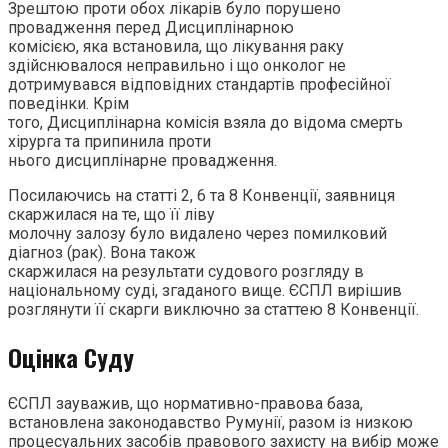
Зрештою проти обох лікарів було порушено
провадження перед Дисциплінарною
комісією, яка встановила, що лікування раку
здійснювалося неправильно і що онколог не
дотримувався відповідних стандартів професійної
поведінки. Крім
того, Дисциплінарна комісія взяла до відома смерть
хірурга та припинила проти
нього дисциплінарне провадження.
Посилаючись на статті 2, 6 та 8 Конвенції, заявниця
скаржилася на те, що її ліву
молочну залозу було видалено через помилковий
діагноз (рак). Вона також
скаржилася на результати судового розгляду в
національному суді, згаданого вище. ЄСПЛ вирішив
розглянути її скарги виключно за статтею 8 Конвенції.
Оцінка Суду
ЄСПЛ зауважив, що нормативно-правова база,
встановлена законодавство Румунії, разом із низкою
процесуальних засобів правового захисту на вибір може