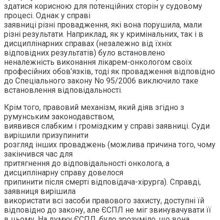
здатися корисною для потенційних сторін у судовому
процесі. Однак у справі
заявниці різні провадження, які вона порушила, мали
різні результати. Наприклад, як у кримінальних, так і в
дисциплінарних справах (незалежно від їхніх
відповідних результатів) було встановлено
неналежність виконання лікарем-онкологом своїх
професійних обов’язків, тоді як провадження відповідно
до Спеціального закону No 95/2006 виключило таке
встановлення відповідальності.
Крім того, правовий механізм, який діяв згідно з
румунським законодавством,
виявився слабким і громіздким у справі заявниці. Суди
вирішили призупинити
розгляд інших проваджень (можлива причина того, чому
закінчився час для
притягнення до відповідальності онколога, а
дисциплінарну справу довелося
припинити після смерті відповідача-хірурга). Справді,
заявниця вирішила
використати всі засоби правового захисту, доступні їй
відповідно до закону, але ЄСПЛ не міг звинувачувати її
в цьому. На думку ЄСПЛ, було зрозуміло, що вона