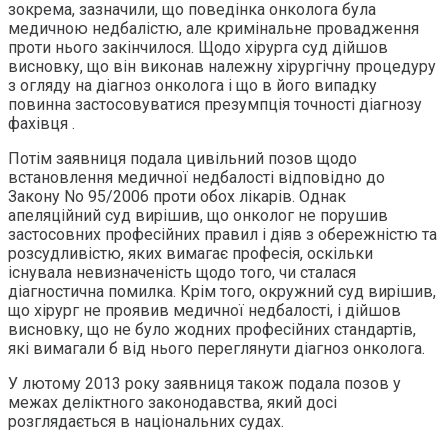
зокрема, зазначили, що поведінка онколога була
медичною недбалістю, але кримінальне провадження
проти нього закінчилося. Щодо хірурга суд дійшов
висновку, що він виконав належну хірургічну процедуру
з огляду на діагноз онколога і що в його випадку
повинна застосовуватися презумпція точності діагнозу
фахівця .
Потім заявниця подала цивільний позов щодо
встановлення медичної недбалості відповідно до
Закону No 95/2006 проти обох лікарів. Однак
апеляційний суд вирішив, що онколог не порушив
застосовних професійних правил і діяв з обережністю та
розсудливістю, яких вимагає професія, оскільки
існувала невизначеність щодо того, чи сталася
діагностична помилка. Крім того, окружний суд вирішив,
що хірург не проявив медичної недбалості, і дійшов
висновку, що не було жодних професійних стандартів,
які вимагали б від нього переглянути діагноз онколога.
У лютому 2013 року заявниця також подала позов у
межах деліктного законодавства, який досі
розглядається в національних судах.