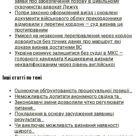
заяви про забезпечення позову в цивільному
судочинстві адвокат Лежух
Попри законно оформлений виїзд і оновлені
документи військового обліку прикордонники
відмовили у перетині кордону — суд визнав це
протиправним
Умисел на незаконне переправлення через кордон
доводиться без точних даних про маршрут: які
докази визнав достатніми ВС
Україна ризикує залишитися без судді в МКС —
головного кандидата Кишакевича визнали
некваліфікованим через рівень англійської
Інші статті по темі
Оцінюючи обґрунтованість процесуальної позиції…
Неможливість допитати анонімного свідка та…
Законодавчі зміни дозволили чітко регулювати
питання…
Покладення в основу засудження заявниці
результатів…
Чи виключає можливість визнання наявності
щирого…