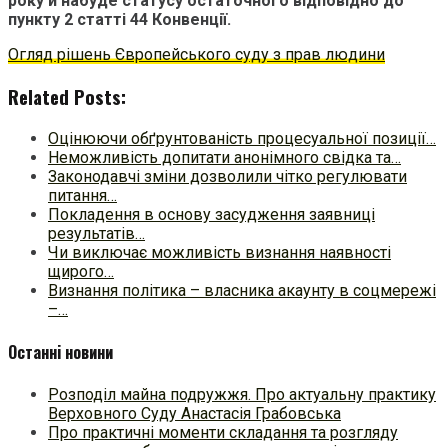
року й набуде статусу остаточного відповідно до
пункту 2 статті 44 Конвенції.
Огляд рішень Європейського суду з прав людини
Related Posts:
Оцінюючи обґрунтованість процесуальної позиції…
Неможливість допитати анонімного свідка та…
Законодавчі зміни дозволили чітко регулювати
питання…
Покладення в основу засудження заявниці
результатів…
Чи виключає можливість визнання наявності
щирого…
Визнання політика – власника акаунту в соцмережі
–…
Останні новини
Розподіл майна подружжя. Про актуальну практику
Верховного Суду Анастасія Грабовська
Про практичні моменти складання та розгляду