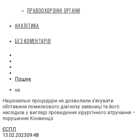
ПРАВООХОРОННІ ОРГАНИ
АНАЛІТИКА
БЕЗ КОМЕНТАРІВ
Facebook
Mail
Telegram
Feed
Пошук
ua
Національні процедури не дозволили з’ясувати
обставини помилкового діагнозу заявниці та його
наслідків у вигляді проведення хірургічного втручання –
порушення Конвенції
Перейти
ЄСПЛ
до
13.02.2023
09:48