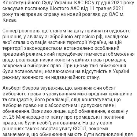
Конституційного Суду України. КАС ВС у грудні 2021 року
скасував постанову Шостого ААС від 11 травня 2021
року та направив справу на новий розгляд до ОАС м.
Києва.
Спікер розповів, що станом на дату прийняття судового
рішення, у зв’язку зі збройною агресією рф, наслідком
якої стала окупація частини території України, на цій
території законодавством встановлено особливий
правовий режим, який передбачає тимчасові обмеження
щодо реалізації низки конституційних прав громадян,
зокрема й виборчих прав. При цьому такі обмеження
були встановлені, незважаючи на відсутність в Україні
режиму воєнного чи надзвичайного стану.
Альберт Єзеров зауважив, що, визначаючи обсяг
виборчого права з урахуванням міжнародних принципів
та стандартів, його реалізації, слід констатувати, що
виборче право не є абсолютним і допускає певні
обмеження. Важливо лише, щоб обмеження, вказані у
ст. 25 Міжнародного пакту про громадські і політичні
права, не були необґрунтованими. На це у своїх
рішеннях також звертає увагу ЄСПЛ, зокрема
зазначаючи, що обмеження мають бути встановлені для