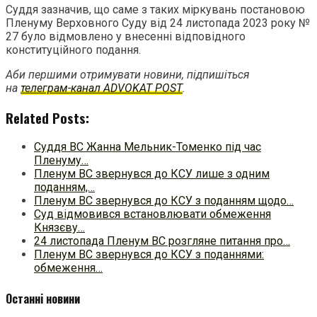
Суддя зазначив, що саме з таких міркувань постановою
Пленуму Верховного Суду від 24 листопада 2023 року №
27 було відмовлено у внесенні відповідного
конституційного подання.
Аби першими отримувати новини, підпишіться
на
телеграм-канал ADVOKAT POST
.
Related Posts:
Суддя ВС Жанна Мельник-Томенко під час
Пленуму…
Пленум ВС звернувся до КСУ лише з одним
поданням,…
Пленум ВС звернувся до КСУ з поданням щодо…
Суд відмовився встановлювати обмеження
Князєву…
24 листопада Пленум ВС розгляне питання про…
Пленум ВС звернувся до КСУ з поданнями:
обмеження…
Останні новини