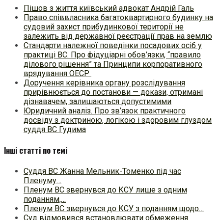
Пішов з життя київський адвокат Андрій Галь
Право співвласника багатоквартирного будинку на
судовий захист прибудинкової території не
залежить від державної реєстрації прав на землю
Стандарти належної поведінки посадових осіб у
практиці ВC. Про фідуціарні обов’язки, “правило
ділового рішення” та Принципи корпоративного
врядування ОЕСР
Доручення керівника органу розслідування
прирівнюється до постанови — докази, отримані
дізнавачем, залишаються допустимими
Юридичний аналіз. Про зв’язок практичного
досвіду з доктриною, логікою і здоровим глуздом
суддя ВС Гудима
Інші статті по темі
Суддя ВС Жанна Мельник-Томенко під час
Пленуму…
Пленум ВС звернувся до КСУ лише з одним
поданням,…
Пленум ВС звернувся до КСУ з поданням щодо…
Суд відмовився встановлювати обмеження