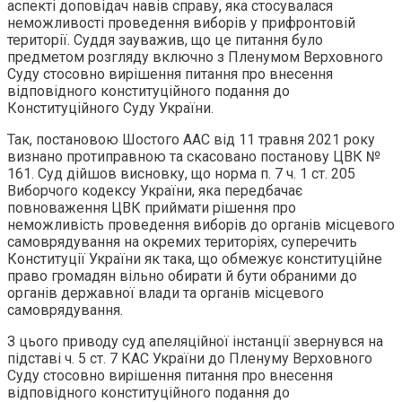
аспекті доповідач навів справу, яка стосувалася
неможливості проведення виборів у прифронтовій
території. Суддя зауважив, що це питання було
предметом розгляду включно з Пленумом Верховного
Суду стосовно вирішення питання про внесення
відповідного конституційного подання до
Конституційного Суду України.
Так, постановою Шостого ААС від 11 травня 2021 року
визнано протиправною та скасовано постанову ЦВК №
161. Суд дійшов висновку, що норма п. 7 ч. 1 ст. 205
Виборчого кодексу України, яка передбачає
повноваження ЦВК приймати рішення про
неможливість проведення виборів до органів місцевого
самоврядування на окремих територіях, суперечить
Конституції України як така, що обмежує конституційне
право громадян вільно обирати й бути обраними до
органів державної влади та органів місцевого
самоврядування.
З цього приводу суд апеляційної інстанції звернувся на
підставі ч. 5 ст. 7 КАС України до Пленуму Верховного
Суду стосовно вирішення питання про внесення
відповідного конституційного подання до