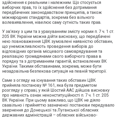
здійснення є реальним і належним. Що стосується
виборчих прав, то їх здійснення без дотримання
передбачених законодавством принципів, а також
міжнародних стандартів, зокрема без вільного
волевиявлення, нівелює саму сутність таких прав.
У зв’язку з цим та з урахуванням змісту норми п. 7 ч. 1 ст.
205 ВК України можна дійти висновку, що передбачені
нею повноваження ЦВК зумовлені наявністю обставин,
що унеможливлюють проведення виборів до
відповідних органів місцевого самоврядування та
реалізацію громадянами свого виборчого права в
порядку та з дотриманням гарантій, встановлених ВК
України. Такими обставинами, зокрема, може бути
незадовільна безпекова ситуація на певній території.
Саме з огляду на існування таких обставин ЦВК
прийняла постанову № 161, яка була предметом
розгляду у справі, у якій Шостий ААС дійшов висновку
про наявність ознак неконституційності п. 7 ч. 1 ст. 205
ВК України. При цьому важливо, що ЦВК не діяло
свавільно і прийняттю зазначеної постанови передувало
звернення до Донецької та Луганської обласних
державних адміністрацій – обласних військово-