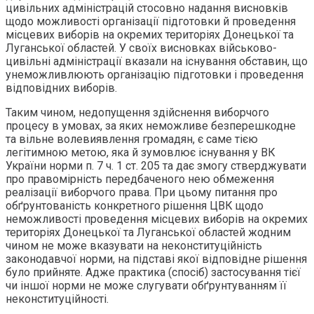
цивільних адміністрацій стосовно надання висновків
щодо можливості організації підготовки й проведення
місцевих виборів на окремих територіях Донецької та
Луганської областей. У своїх висновках військово-
цивільні адміністрації вказали на існування обставин, що
унеможливлюють організацію підготовки і проведення
відповідних виборів.
Таким чином, недопущення здійснення виборчого
процесу в умовах, за яких неможливе безперешкодне
та вільне волевиявлення громадян, є саме тією
легітимною метою, яка й зумовлює існування у ВК
України норми п. 7 ч. 1 ст. 205 та дає змогу стверджувати
про правомірність передбаченого нею обмеження
реалізації виборчого права. При цьому питання про
обґрунтованість конкретного рішення ЦВК щодо
неможливості проведення місцевих виборів на окремих
територіях Донецької та Луганської областей жодним
чином не може вказувати на неконституційність
законодавчої норми, на підставі якої відповідне рішення
було прийняте. Адже практика (спосіб) застосування тієї
чи іншої норми не може слугувати обґрунтуванням її
неконституційності.