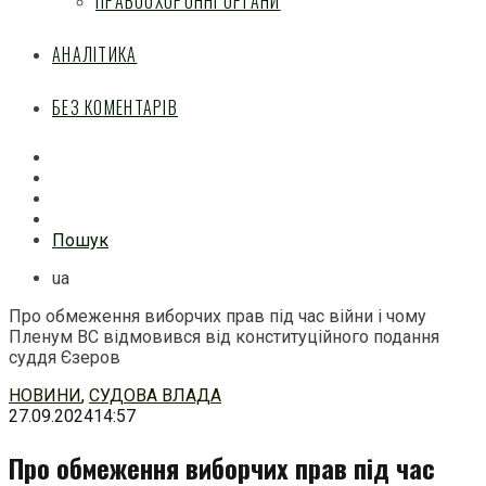
ПРАВООХОРОННІ ОРГАНИ
АНАЛІТИКА
БЕЗ КОМЕНТАРІВ
Facebook
Mail
Telegram
Feed
Пошук
ua
Про обмеження виборчих прав під час війни і чому
Пленум ВС відмовився від конституційного подання
суддя Єзеров
Перейти
НОВИНИ
,
СУДОВА ВЛАДА
до
27.09.2024
14:57
змісту
Про обмеження виборчих прав під час