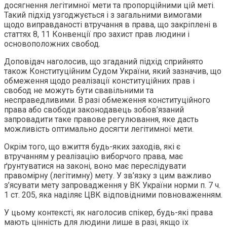
досягнення легітимної мети та пропорційними цій меті.
Такий підхід узгоджується і з загальними вимогами
щодо виправданості втручання в права, що закріплені в
статтях 8, 11 Конвенції про захист прав людини і
основоположних свобод.
Доповідач наголосив, що згаданий підхід сприйнято
також Конституційним Судом України, який зазначив, що
обмеження щодо реалізації конституційних прав і
свобод не можуть бути свавільними та
несправедливими. В разі обмеження конституційного
права або свободи законодавець зобов’язаний
запровадити таке правове регулювання, яке дасть
можливість оптимально досягти легітимної мети.
Окрім того, що вжиття будь-яких заходів, які є
втручанням у реалізацію виборчого права, має
ґрунтуватися на законі, воно має переслідувати
правомірну (легітимну) мету. У зв’язку з цим важливо
з’ясувати мету запровадження у ВК України норми п. 7 ч.
1 ст. 205, яка наділяє ЦВК відповідними повноваженням.
У цьому контексті, як наголосив спікер, будь-які права
мають цінність для людини лише в разі, якщо їх